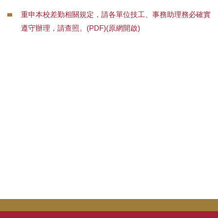
災害防救業務
重申本校差勤相關規定，請各單位技工、事務助理務必確實
遵守辦理，請查照。(PDF)(原網開啟)
交通管理業務
場地管理業務
環境管理業務
樹木養護業務
校園流浪動物
本校公共意外責任險
相關法規
常用表單
本組業務(Q&A)