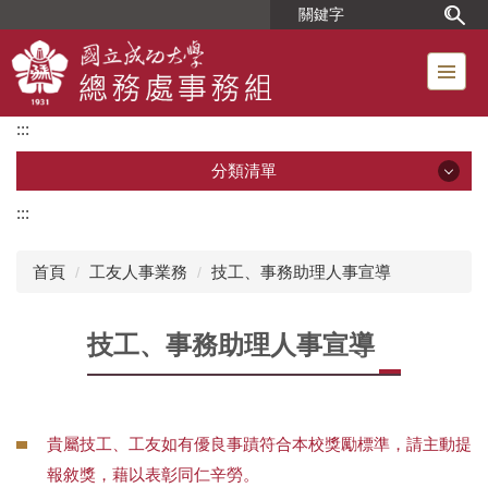
跳
到
主
要
內
:::
容
區
分類清單
:::
分類清單
首頁
工友人事業務
技工、事務助理人事宣導
單位簡介
技工、事務助理人事宣導
組織成員
位置圖
貴屬技工、工友如有優良事蹟符合本校獎勵標準，請主動提
工友人事業務
報敘獎，藉以表彰同仁辛勞。