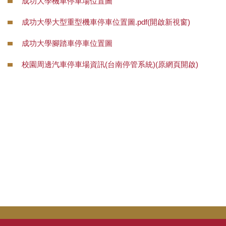
成功大學機車停車場位置圖
災害防救業務
成功大學大型重型機車停車位置圖.pdf(開啟新視窗)
交通管理業務
成功大學腳踏車停車位置圖
場地管理業務
校園周邊汽車停車場資訊(台南停管系統)(原網頁開啟)
環境管理業務
樹木養護業務
校園流浪動物
本校公共意外責任險
相關法規
常用表單
本組業務(Q&A)