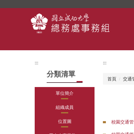
跳
到
主
要
內
容
區
:::
:::
分類清單
首頁
交通
單位簡介
組織成員
位置圖
校園交通管