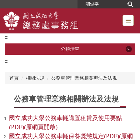
跳
到
主
要
內
:::
容
區
分類清單
:::
分類清單
首頁
相關法規
公務車管理業務相關辦法及法規
單位簡介
公務車管理業務相關辦法及法規
組織成員
位置圖
國立成功大學公務車輛購置租賃及使用要點
(PDF)(原網頁開啟)
工友人事業務
國立成功大學公務車輛保養獎懲規定(PDF)(原網