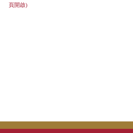
災害防救業務
頁開啟)
交通管理業務
場地管理業務
環境管理業務
樹木養護業務
校園流浪動物
本校公共意外責任險
相關法規
常用表單
本組業務(Q&A)