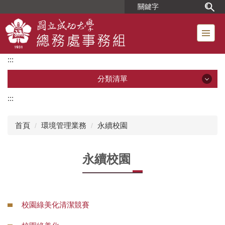
跳
到
主
要
內
:::
容
區
分類清單
:::
分類清單
首頁
環境管理業務
永續校園
單位簡介
永續校園
組織成員
位置圖
校園綠美化清潔競賽
工友人事業務