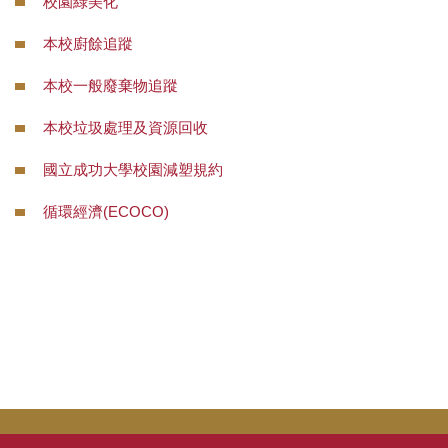
校園綠美化
災害防救業務
本校廚餘追蹤
交通管理業務
本校一般廢棄物追蹤
場地管理業務
本校垃圾處理及資源回收
環境管理業務
國立成功大學校園減塑規約
樹木養護業務
循環經濟(ECOCO)
校園流浪動物
本校公共意外責任險
相關法規
常用表單
本組業務(Q&A)