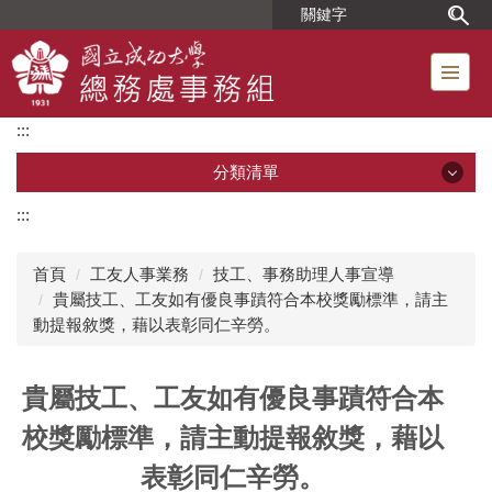
跳
到
主
要
內
:::
容
區
分類清單
:::
分類清單
首頁
工友人事業務
技工、事務助理人事宣導
單位簡介
貴屬技工、工友如有優良事蹟符合本校獎勵標準，請主
動提報敘獎，藉以表彰同仁辛勞。
組織成員
貴屬技工、工友如有優良事蹟符合本
位置圖
校獎勵標準，請主動提報敘獎，藉以
工友人事業務
表彰同仁辛勞。