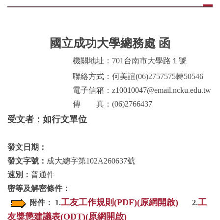
災害防救業務
交通管理業務
國立成功大學總務處 函
場地管理業務
機關地址：701台南市大學路１號
環境管理業務
聯絡方式：何美誼(06)2757575轉50546
電子信箱：z10010047@email.ncku.edu.tw
樹木養護業務
傳 真：(06)2766437
受文者：如行文單位
校園流浪動物
本校公共意外責任險
發文日期：
發文字號：
成大總字第102A260637號
相關法規
速別：
普通件
密等及解密條件：
常用表單
工友工作規則(PDF)(原網開啟)
工
附件：
1.
2.
本組業務(Q&A)
友獎懲建議表(ODT)(原網開啟)