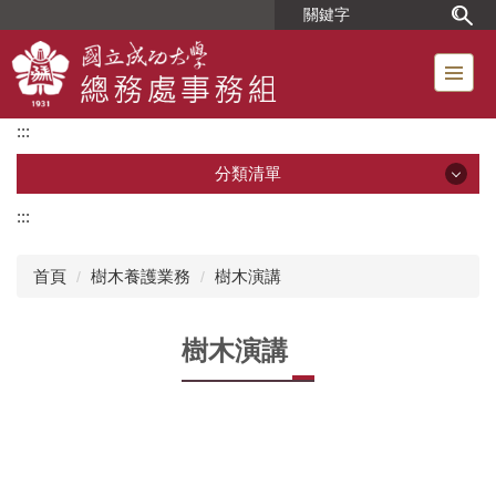
跳
到
主
要
內
:::
容
區
分類清單
:::
分類清單
首頁
樹木養護業務
樹木演講
單位簡介
樹木演講
組織成員
位置圖
工友人事業務