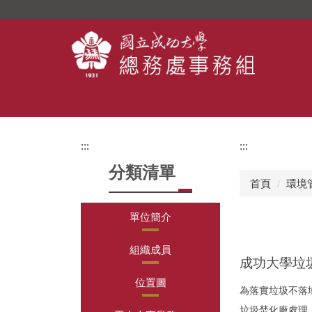
跳
到
主
要
內
容
區
:::
:::
分類清單
首頁
環境
單位簡介
組織成員
成功大學垃
位置圖
為落實垃圾不落
垃圾焚化廠處理