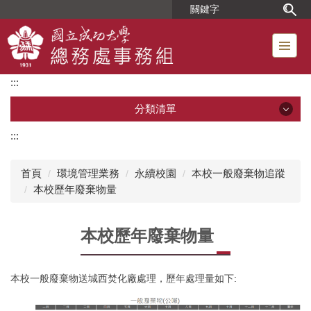
跳
到
主
要
內
:::
容
區
分類清單
:::
分類清單
首頁
環境管理業務
永續校園
本校一般廢棄物追蹤
單位簡介
本校歷年廢棄物量
組織成員
本校歷年廢棄物量
位置圖
本校一般廢棄物送城西焚化廠處理，歷年處理量如下:
工友人事業務