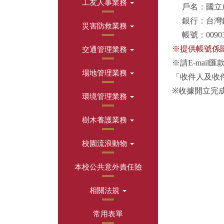
工友人事業務
戶名：國立成
銀行：台灣
災害防救業務
帳號：009036
※提供帳號係
交通管理業務
※請E-mai
場地管理業務
「收件人及收件
※收據開立完成後
環境管理業務
樹木養護業務
校園流浪動物
本校公共意外責任險
相關法規
常用表單