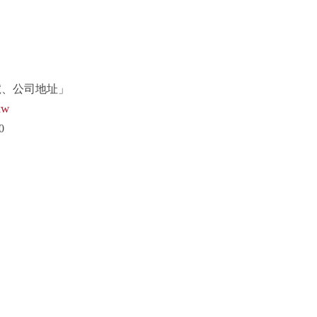
號、公司地址」
tw
0