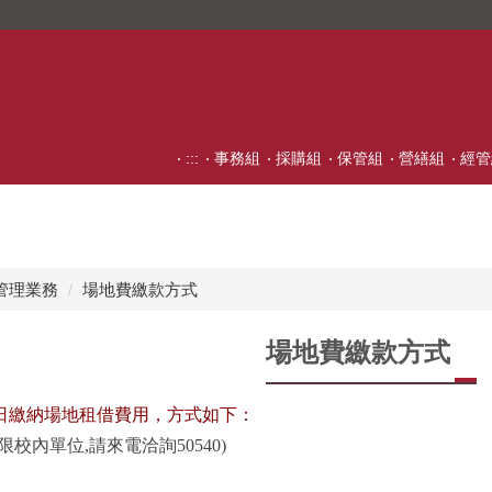
:::
事務組
採購組
保管組
營繕組
經管
管理業務
場地費繳款方式
場地費繳款方式
日繳納場地租借費用，方式如下：
校內單位,請來電洽詢50540)