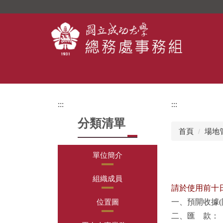
跳
到
主
要
內
容
區
:::
:::
分類清單
首頁
場地
單位簡介
組織成員
請於使用前十
位置圖
一、預開收據(限
二、匯 款：