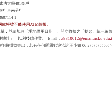
功大學401專戶
銀行台南分行
07114-1
國庫帳號不能使用ATM轉帳。
l匯款單，並請加註「場地借用日期」、開立收據之「抬頭、統一編
z8810012@email.ncku.edu.
地址」，以利後續作業。 Email：
將掛號寄出，若有任何問題歡迎洽詢王小姐 06-2757575#5054