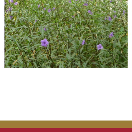
災害防救業務
交通管理業務
場地管理業務
環境管理業務
樹木養護業務
校園流浪動物
本校公共意外責任險
相關法規
常用表單
本組業務(Q&A)