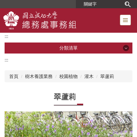
跳
到
主
要
內
:::
容
區
分類清單
:::
分類清單
首頁
樹木養護業務
校園植物
灌木
翠蘆莉
單位簡介
翠蘆莉
組織成員
位置圖
工友人事業務