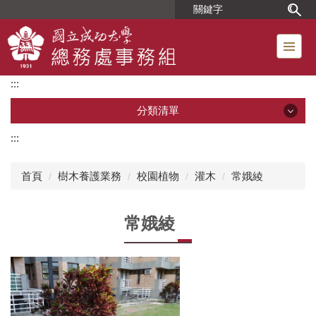
跳
到
主
要
內
:::
容
區
分類清單
:::
分類清單
首頁
樹木養護業務
校園植物
灌木
常娥綾
單位簡介
常娥綾
組織成員
位置圖
工友人事業務