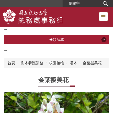
跳
到
主
要
內
:::
容
區
分類清單
:::
分類清單
首頁
樹木養護業務
校園植物
灌木
金葉擬美花
單位簡介
金葉擬美花
組織成員
位置圖
工友人事業務