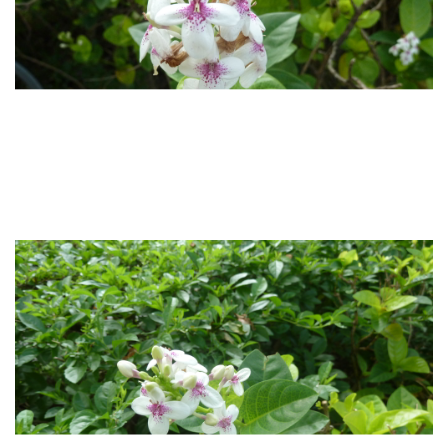
災害防救業務
交通管理業務
場地管理業務
環境管理業務
樹木養護業務
校園流浪動物
本校公共意外責任險
相關法規
常用表單
本組業務(Q&A)