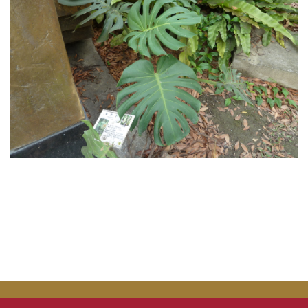
災害防救業務
交通管理業務
場地管理業務
環境管理業務
樹木養護業務
校園流浪動物
本校公共意外責任險
相關法規
常用表單
本組業務(Q&A)