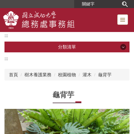
跳
到
主
要
內
:::
容
區
分類清單
:::
分類清單
首頁
樹木養護業務
校園植物
灌木
龜背芋
單位簡介
龜背芋
組織成員
位置圖
工友人事業務