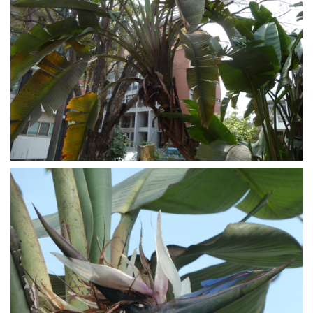
災害防救業務
交通管理業務
場地管理業務
環境管理業務
樹木養護業務
校園流浪動物
本校公共意外責任險
相關法規
常用表單
本組業務(Q&A)