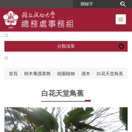
跳
到
主
要
內
:::
容
區
分類清單
:::
分類清單
首頁
樹木養護業務
校園植物
灌木
白花天堂鳥蕉
單位簡介
白花天堂鳥蕉
組織成員
位置圖
工友人事業務