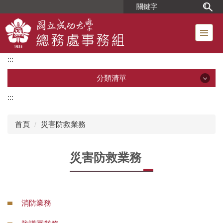
跳
到
主
要
內
:::
容
區
分類清單
:::
分類清單
首頁
災害防救業務
單位簡介
災害防救業務
組織成員
位置圖
消防業務
工友人事業務