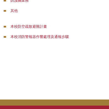
防護團業務
災害防救業務
其他
交通管理業務
場地管理業務
本校防空疏散避難計畫
本校消防警報器作響處理及通報步驟
環境管理業務
樹木養護業務
校園流浪動物
本校公共意外責任險
相關法規
常用表單
本組業務(Q&A)