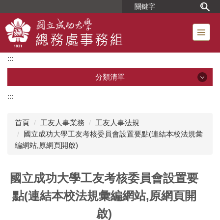
跳
到
主
要
內
:::
容
區
分類清單
:::
分類清單
首頁
工友人事業務
工友人事法規
單位簡介
國立成功大學工友考核委員會設置要點(連結本校法規彙
編網站,原網頁開啟)
組織成員
國立成功大學工友考核委員會設置要
位置圖
點(連結本校法規彙編網站,原網頁開
工友人事業務
啟)